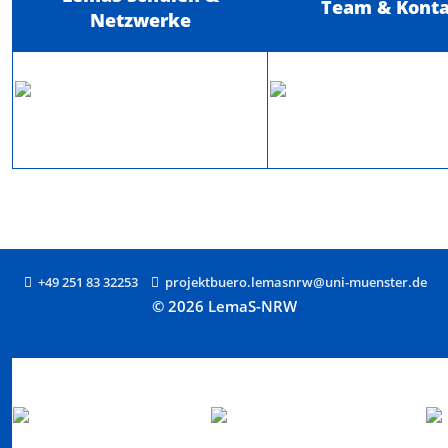
Team & Kont
Netzwerke
+49 251 83 32253
projektbuero.lemasnrw@uni-muenster.de
© 2026 LemaS-NRW